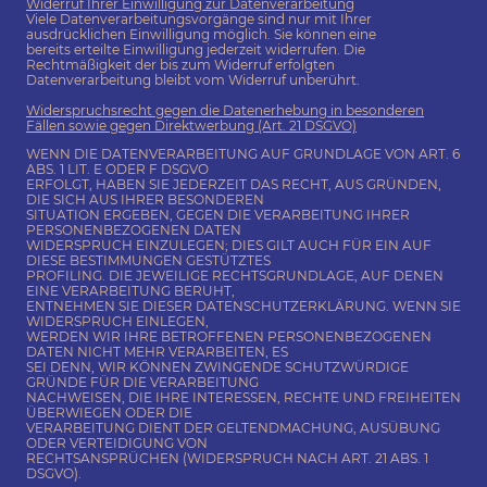
Widerruf Ihrer Einwilligung zur Datenverarbeitung
Viele Datenverarbeitungsvorgänge sind nur mit Ihrer
ausdrücklichen Einwilligung möglich. Sie können eine
bereits erteilte Einwilligung jederzeit widerrufen. Die
Rechtmäßigkeit der bis zum Widerruf erfolgten
Datenverarbeitung bleibt vom Widerruf unberührt.
Widerspruchsrecht gegen die Datenerhebung in besonderen
Fällen sowie gegen Direktwerbung (Art. 21 DSGVO)
WENN DIE DATENVERARBEITUNG AUF GRUNDLAGE VON ART. 6
ABS. 1 LIT. E ODER F DSGVO
ERFOLGT, HABEN SIE JEDERZEIT DAS RECHT, AUS GRÜNDEN,
DIE SICH AUS IHRER BESONDEREN
SITUATION ERGEBEN, GEGEN DIE VERARBEITUNG IHRER
PERSONENBEZOGENEN DATEN
WIDERSPRUCH EINZULEGEN; DIES GILT AUCH FÜR EIN AUF
DIESE BESTIMMUNGEN GESTÜTZTES
PROFILING. DIE JEWEILIGE RECHTSGRUNDLAGE, AUF DENEN
EINE VERARBEITUNG BERUHT,
ENTNEHMEN SIE DIESER DATENSCHUTZERKLÄRUNG. WENN SIE
WIDERSPRUCH EINLEGEN,
WERDEN WIR IHRE BETROFFENEN PERSONENBEZOGENEN
DATEN NICHT MEHR VERARBEITEN, ES
SEI DENN, WIR KÖNNEN ZWINGENDE SCHUTZWÜRDIGE
GRÜNDE FÜR DIE VERARBEITUNG
NACHWEISEN, DIE IHRE INTERESSEN, RECHTE UND FREIHEITEN
ÜBERWIEGEN ODER DIE
VERARBEITUNG DIENT DER GELTENDMACHUNG, AUSÜBUNG
ODER VERTEIDIGUNG VON
RECHTSANSPRÜCHEN (WIDERSPRUCH NACH ART. 21 ABS. 1
DSGVO).