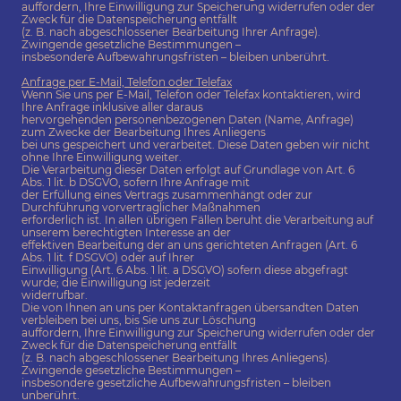
auffordern, Ihre Einwilligung zur Speicherung widerrufen oder der
Zweck für die Datenspeicherung entfällt
(z. B. nach abgeschlossener Bearbeitung Ihrer Anfrage).
Zwingende gesetzliche Bestimmungen –
insbesondere Aufbewahrungsfristen – bleiben unberührt.
Anfrage per E-Mail, Telefon oder Telefax
Wenn Sie uns per E-Mail, Telefon oder Telefax kontaktieren, wird
Ihre Anfrage inklusive aller daraus
hervorgehenden personenbezogenen Daten (Name, Anfrage)
zum Zwecke der Bearbeitung Ihres Anliegens
bei uns gespeichert und verarbeitet. Diese Daten geben wir nicht
ohne Ihre Einwilligung weiter.
Die Verarbeitung dieser Daten erfolgt auf Grundlage von Art. 6
Abs. 1 lit. b DSGVO, sofern Ihre Anfrage mit
der Erfüllung eines Vertrags zusammenhängt oder zur
Durchführung vorvertraglicher Maßnahmen
erforderlich ist. In allen übrigen Fällen beruht die Verarbeitung auf
unserem berechtigten Interesse an der
effektiven Bearbeitung der an uns gerichteten Anfragen (Art. 6
Abs. 1 lit. f DSGVO) oder auf Ihrer
Einwilligung (Art. 6 Abs. 1 lit. a DSGVO) sofern diese abgefragt
wurde; die Einwilligung ist jederzeit
widerrufbar.
Die von Ihnen an uns per Kontaktanfragen übersandten Daten
verbleiben bei uns, bis Sie uns zur Löschung
auffordern, Ihre Einwilligung zur Speicherung widerrufen oder der
Zweck für die Datenspeicherung entfällt
(z. B. nach abgeschlossener Bearbeitung Ihres Anliegens).
Zwingende gesetzliche Bestimmungen –
insbesondere gesetzliche Aufbewahrungsfristen – bleiben
unberührt.