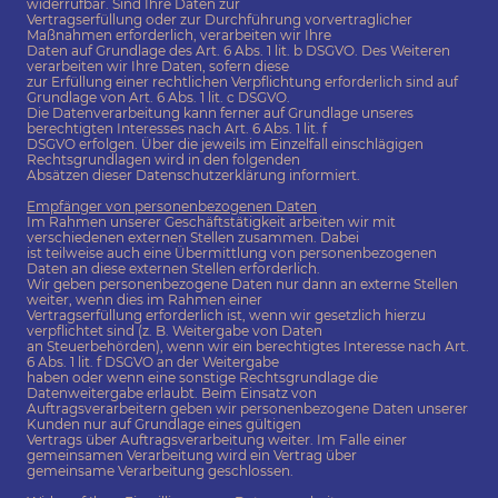
widerrufbar. Sind Ihre Daten zur
Vertragserfüllung oder zur Durchführung vorvertraglicher
Maßnahmen erforderlich, verarbeiten wir Ihre
Daten auf Grundlage des Art. 6 Abs. 1 lit. b DSGVO. Des Weiteren
verarbeiten wir Ihre Daten, sofern diese
zur Erfüllung einer rechtlichen Verpflichtung erforderlich sind auf
Grundlage von Art. 6 Abs. 1 lit. c DSGVO.
Die Datenverarbeitung kann ferner auf Grundlage unseres
berechtigten Interesses nach Art. 6 Abs. 1 lit. f
DSGVO erfolgen. Über die jeweils im Einzelfall einschlägigen
Rechtsgrundlagen wird in den folgenden
Absätzen dieser Datenschutzerklärung informiert.
Empfänger von personenbezogenen Daten
Im Rahmen unserer Geschäftstätigkeit arbeiten wir mit
verschiedenen externen Stellen zusammen. Dabei
ist teilweise auch eine Übermittlung von personenbezogenen
Daten an diese externen Stellen erforderlich.
Wir geben personenbezogene Daten nur dann an externe Stellen
weiter, wenn dies im Rahmen einer
Vertragserfüllung erforderlich ist, wenn wir gesetzlich hierzu
verpflichtet sind (z. B. Weitergabe von Daten
an Steuerbehörden), wenn wir ein berechtigtes Interesse nach Art.
6 Abs. 1 lit. f DSGVO an der Weitergabe
haben oder wenn eine sonstige Rechtsgrundlage die
Datenweitergabe erlaubt. Beim Einsatz von
Auftragsverarbeitern geben wir personenbezogene Daten unserer
Kunden nur auf Grundlage eines gültigen
Vertrags über Auftragsverarbeitung weiter. Im Falle einer
gemeinsamen Verarbeitung wird ein Vertrag über
gemeinsame Verarbeitung geschlossen.