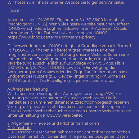
Wir hosten die Inhalte unserer Website bei folgendem Anbieter:
IONOS
Anbieter ist die IONOS SE, Elgendorfer Str. 57, 56410 Montabaur
(nachfolgend IONOS). Wenn Sie unsere Website besuchen, erfasst
IONOS verschiedene Logfiles inklusive Ihrer IP-Adressen. Details
entnehmen Sie der Datenschutzerklärung von IONOS:
https://www.ionos.de/terms-gtc/terms-privacy.
Die Verwendung von IONOS erfolgt auf Grundlage von Art. 6 Abs. 1
lit. f DSGVO. Wir haben ein berechtigtes Interesse an einer
möglichst zuverlässigen Darstellung unserer Website. Sofern eine
entsprechende Einwilligung abgefragt wurde, erfolgt die
Verarbeitung ausschließlich auf Grundlage von Art. 6 Abs. 1 lit. a
DSGVO und § 25 Abs. 1 TDDDG, soweit die Einwilligung die
Speicherung von Cookies oder den Zugriff auf Informationen im
Endgerät des Nutzers (z. B. Device-Fingerprinting) im Sinne des
TDDDG umfasst. Die Einwilligung ist jederzeit widerrufbar.
Auftragsverarbeitung
Wir haben einen Vertrag über Auftragsverarbeitung (AVV) zur
Nutzung des oben genannten Dienstes geschlossen. Hierbei
handelt es sich um einen datenschutzrechtlich vorgeschriebenen
Vertrag, der gewährleistet, dass dieser die personenbezogenen
Daten unserer Websitebesucher nur nach unseren Weisungen und
unter Einhaltung der DSGVO verarbeitet.
3. Allgemeine Hinweise und Pflichtinformationen
Datenschutz
Die Betreiber dieser Seiten nehmen den Schutz Ihrer persönlichen
Daten sehr ernst. Wir behandeln Ihre personenbezogenen Daten