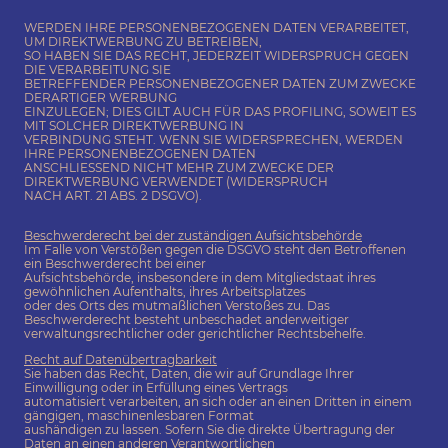
WERDEN IHRE PERSONENBEZOGENEN DATEN VERARBEITET,
UM DIREKTWERBUNG ZU BETREIBEN,
SO HABEN SIE DAS RECHT, JEDERZEIT WIDERSPRUCH GEGEN
DIE VERARBEITUNG SIE
BETREFFENDER PERSONENBEZOGENER DATEN ZUM ZWECKE
DERARTIGER WERBUNG
EINZULEGEN; DIES GILT AUCH FÜR DAS PROFILING, SOWEIT ES
MIT SOLCHER DIREKTWERBUNG IN
VERBINDUNG STEHT. WENN SIE WIDERSPRECHEN, WERDEN
IHRE PERSONENBEZOGENEN DATEN
ANSCHLIESSEND NICHT MEHR ZUM ZWECKE DER
DIREKTWERBUNG VERWENDET (WIDERSPRUCH
NACH ART. 21 ABS. 2 DSGVO).
Beschwerderecht bei der zuständigen Aufsichtsbehörde
Im Falle von Verstößen gegen die DSGVO steht den Betroffenen
ein Beschwerderecht bei einer
Aufsichtsbehörde, insbesondere in dem Mitgliedstaat ihres
gewöhnlichen Aufenthalts, ihres Arbeitsplatzes
oder des Orts des mutmaßlichen Verstoßes zu. Das
Beschwerderecht besteht unbeschadet anderweitiger
verwaltungsrechtlicher oder gerichtlicher Rechtsbehelfe.
Recht auf Datenübertragbarkeit
Sie haben das Recht, Daten, die wir auf Grundlage Ihrer
Einwilligung oder in Erfüllung eines Vertrags
automatisiert verarbeiten, an sich oder an einen Dritten in einem
gängigen, maschinenlesbaren Format
aushändigen zu lassen. Sofern Sie die direkte Übertragung der
Daten an einen anderen Verantwortlichen