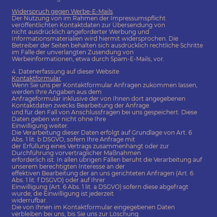
Widerspruch gegen Werbe-E-Mails
Der Nutzung von im Rahmen der Impressumspflicht
veröffentlichten Kontaktdaten zur Übersendung von
nicht ausdrücklich angeforderter Werbung und
Informationsmaterialien wird hiermit widersprochen. Die
Betreiber der Seiten behalten sich ausdrücklich rechtliche Schritte
im Falle der unverlangten Zusendung von
Werbeinformationen, etwa durch Spam-E-Mails, vor.
4. Datenerfassung auf dieser Website
Kontaktformular
Wenn Sie uns per Kontaktformular Anfragen zukommen lassen,
werden Ihre Angaben aus dem
Anfrageformular inklusive der von Ihnen dort angegebenen
Kontaktdaten zwecks Bearbeitung der Anfrage
und für den Fall von Anschlussfragen bei uns gespeichert. Diese
Daten geben wir nicht ohne Ihre
Einwilligung weiter.
Die Verarbeitung dieser Daten erfolgt auf Grundlage von Art. 6
Abs. 1 lit. b DSGVO, sofern Ihre Anfrage mit
der Erfüllung eines Vertrags zusammenhängt oder zur
Durchführung vorvertraglicher Maßnahmen
erforderlich ist. In allen übrigen Fällen beruht die Verarbeitung auf
unserem berechtigten Interesse an der
effektiven Bearbeitung der an uns gerichteten Anfragen (Art. 6
Abs. 1 lit. f DSGVO) oder auf Ihrer
Einwilligung (Art. 6 Abs. 1 lit. a DSGVO) sofern diese abgefragt
wurde; die Einwilligung ist jederzeit
widerrufbar.
Die von Ihnen im Kontaktformular eingegebenen Daten
verbleiben bei uns, bis Sie uns zur Löschung