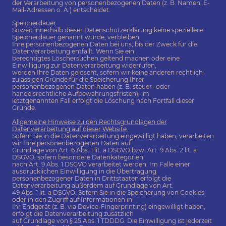
der Verarbeitung von personenbezogenen Daten (z. B. Namen, E-
Mail-Adressen o. Ä.) entscheidet.
Speicherdauer
Soweit innerhalb dieser Datenschutzerklärung keine speziellere
Speicherdauer genannt wurde, verbleiben
Ihre personenbezogenen Daten bei uns, bis der Zweck für die
Datenverarbeitung entfällt. Wenn Sie ein
berechtigtes Löschersuchen geltend machen oder eine
Einwilligung zur Datenverarbeitung widerrufen,
werden Ihre Daten gelöscht, sofern wir keine anderen rechtlich
zulässigen Gründe für die Speicherung Ihrer
personenbezogenen Daten haben (z. B. steuer- oder
handelsrechtliche Aufbewahrungsfristen); im
letztgenannten Fall erfolgt die Löschung nach Fortfall dieser
Gründe.
Allgemeine Hinweise zu den Rechtsgrundlagen der
Datenverarbeitung auf dieser Website
Sofern Sie in die Datenverarbeitung eingewilligt haben, verarbeiten
wir Ihre personenbezogenen Daten auf
Grundlage von Art. 6 Abs. 1 lit. a DSGVO bzw. Art. 9 Abs. 2 lit. a
DSGVO, sofern besondere Datenkategorien
nach Art. 9 Abs. 1 DSGVO verarbeitet werden. Im Falle einer
ausdrücklichen Einwilligung in die Übertragung
personenbezogener Daten in Drittstaaten erfolgt die
Datenverarbeitung außerdem auf Grundlage von Art.
49 Abs. 1 lit. a DSGVO. Sofern Sie in die Speicherung von Cookies
oder in den Zugriff auf Informationen in
Ihr Endgerät (z. B. via Device-Fingerprinting) eingewilligt haben,
erfolgt die Datenverarbeitung zusätzlich
auf Grundlage von § 25 Abs. 1 TDDDG. Die Einwilligung ist jederzeit